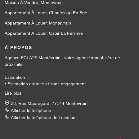
Maison À Vendre, Montevrain
Appartement À Louer, Chanteloup En Brie
Appartement À Louer, Montevrain
Appartement À Louer, Ozoir La Ferriere
À PROPOS
Agence ECLATS Montévrain : votre agence immobilière de
proximité
Estimation
• Estimation gratuite et sans engagement
• Basée sur les données du marché local
Lire plus
• Accompagnement administratif
Vente
28, Rue Mauregard, 77144 Montevrain
• Diffusion de l'annonce sur nos différents supports
Afficher le téléphone
• Organisation de visites
Afficher le téléphone de Location
• Négociation du prix de vente
• Accompagnement jusqu'à la signature chez le notaire
Location