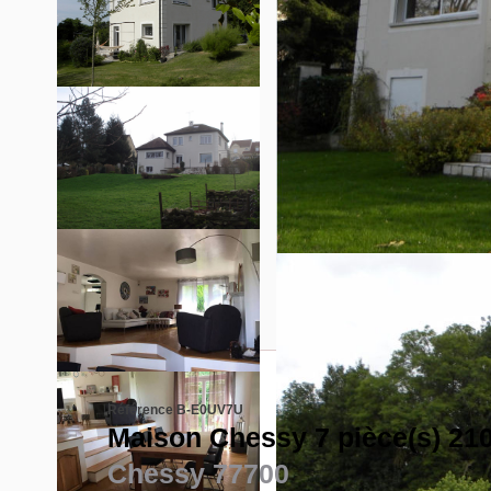
Référence B-E0UV7U
Maison Chessy 7 pièce(s) 21
Chessy 77700