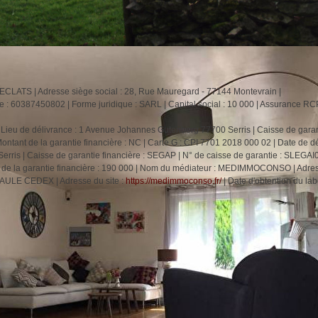
ECLATS | Adresse siège social : 28, Rue Mauregard - 77144 Montevrain |
: 60387450802 | Forme juridique : SARL | Capital social : 10 000 | Assurance RC
 Lieu de délivrance : 1 Avenue Johannes Gutenberg 77700 Serris | Caisse de garan
Montant de la garantie financière : NC | Carte G : CPI 7701 2018 000 02 | Date de dé
rris | Caisse de garantie financière : SEGAP | N° de caisse de garantie : SLEGAI
 de la garantie financière : 190 000 | Nom du médiateur : MEDIMMOCONSO | Adre
BAULE CEDEX | Adresse du site :
https://medimmoconso.fr/
| Date d'obtention du labe