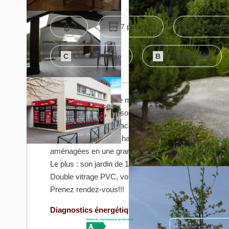
2
7 pièce(s)
4 chambre
C
Classe énergie
B
Emission GES
Venez découvrir cette magnifique maison située dan
Au rez-de-chaussée son grand séjour en demi niveau 
une chambre avec placards.
A l'étage, 3 grandes chambres avec placards, une sall
aménagées en une grande pièce de plus de 50 m2 de s
Le plus : son jardin de 1700 m2 sans vis à vis.
Double vitrage PVC, volets roulants électrique avec c
Prenez rendez-vous!!!
Diagnostics énergétiques