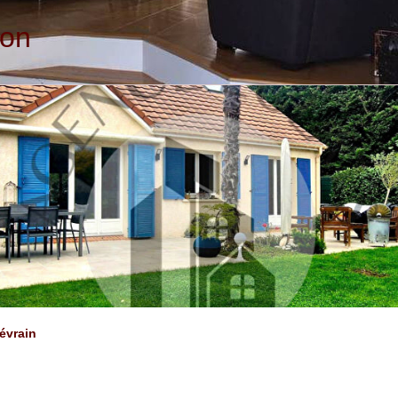
ion
évrain