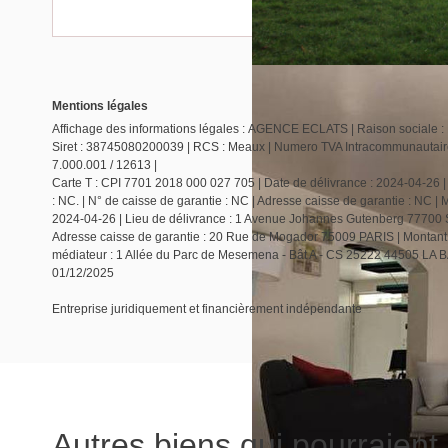
Mentions légales
Affichage des informations légales : AGENCE ECLATS | Raison sociale : 
Siret : 38745080200039 | RCS : Meaux | Numero TVA Intracommunautaire 
7.000.001 / 12613 |
Carte T : CPI 7701 2018 000 027 705 | Date de délivrance : 2024-04-26 |
: NC. | N° de caisse de garantie : NC | Adresse caisse de garantie : NC | 
2024-04-26 | Lieu de délivrance : 1 Avenue Johannes Gutenberg 77700 Se
Adresse caisse de garantie : 20 Rue de Mogador 75009 PARIS | Montant
médiateur : 1 Allée du Parc de Mesemena - Bât A - CS 25222 44505 LA 
01/12/2025
Entreprise juridiquement et financièrement indépendante
Autres biens qui pourraient