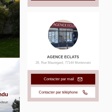
AGENCE ECLATS
28, Rue Mauregard
,
77144
Montevrain
Contacter par mail
Contacter par téléphone
ndu
ndeur