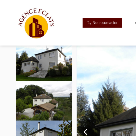
Nous contacter
Vente maison 210 m², Chessy 77700Seine-et-Marne
Accueil
Maison
Ref. : B-E0UV7U