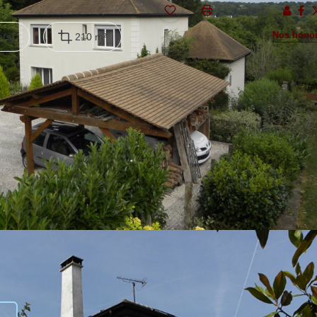
Partager :
Nos honor
(s)
210 m²
s un quartier recherché et calme de Chessy à proximité des commerc
et sa cheminée, donnant sur une cuisine américaine, une buanderie 
e de bains et une salle d'eau avec toilette indépendant. Les combles
urface utile.
entralisation, chauffage pompe à chaleur.