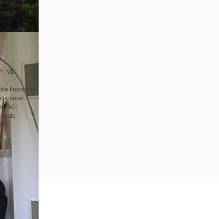
P : VD
tie financière
livrance :
04950 |
sse du
l :