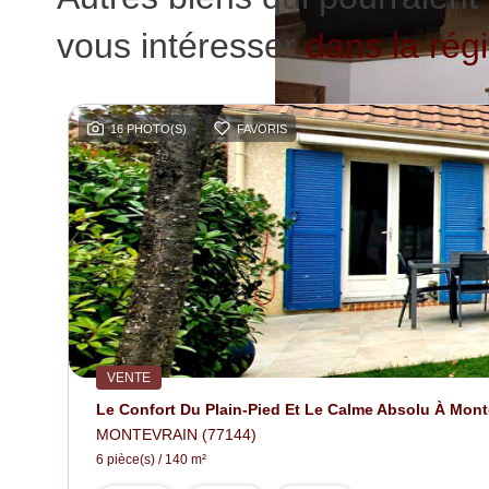
vous intéresser
dans la rég
16 PHOTO(S)
FAVORIS
VENTE
Le Confort Du Plain-Pied Et Le Calme Absolu À Mont
MONTEVRAIN (77144)
6 pièce(s) / 140 m²