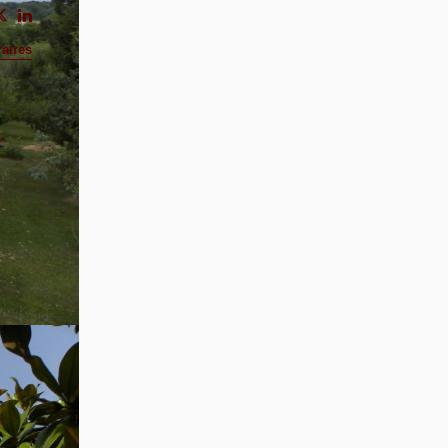
aires
es.
et
 sont