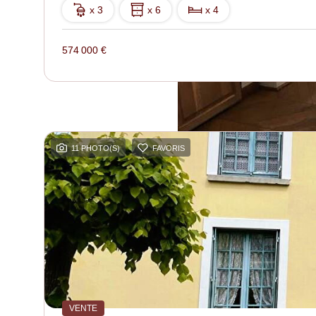
x 3
x 6
x 4
574 000 €
11 PHOTO(S)
FAVORIS
VENTE