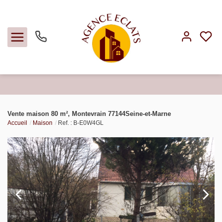
Acheter
Vente maison 80 m², Montevrain 77144Seine-et-Marne
Accueil
Maison
Ref. : B-E0W4GL
Louer
Faire gérer
Estimer
Notre agence