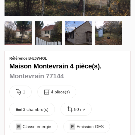
Biens vendus
Contact
Référence B-E0W4GL
Maison Montevrain 4 pièce(s),
Montevrain 77144
1
4 pièce(s)
3 chambre(s)
80 m²
E
Classe énergie
F
Emission GES