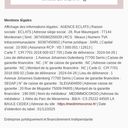
Mentions légales
Affichage des informations légales : AGENCE ECLATS | Raison
sociale : ECLATS | Adresse siège social : 28, Rue Mauregard - 77144
Montevrain | Siret : 38745080200039 | RCS : Meaux | Numero TVA
Intracommunautaire : 60387450802 | Forme juridique : SARL | Capital
social : 10 000 | Assurance RCP : VD 7.000.001 / 12613 |
Carte T : CPI 7701 2018 000 027 705 | Date de délivrance : 2024-04-26 |
Lieu de délivrance : 1 Avenue Johannes Gutenberg 77700 Serris | Caisse de
garantie financière : NC. | N° de caisse de garantie : NC | Adresse caisse de
garantie : NC | Montant de la garantie financière : NC | Carte G : CPI 7701
2018 000 02 | Date de délivrance : 2024-04-26 | Lieu de délivrance : 1
Avenue Johannes Gutenberg 77700 Serris | Caisse de garantie financière :
SEGAP | N° de caisse de garantie : SLEGAI04950 | Adresse caisse de
garantie : 20 Rue de Mogador 75009 PARIS | Montant de la garantie
financière : 190 000 | Nom du médiateur : MEDIMMOCONSO | Adresse du
médiateur : 1 Allée du Parc de Mesemena - Bât A - CS 25222 44505 LA
BAULE CEDEX | Adresse du site :
https://medimmoconso.fr/
| Date
d'obtention du label : 01/12/2025
Entreprise juridiquement et financièrement indépendante