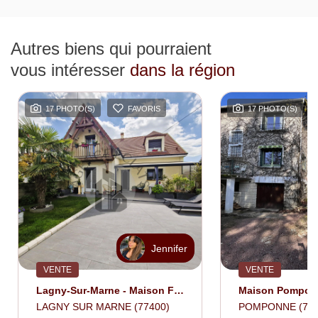
Autres biens qui pourraient
vous intéresser
dans la région
17 PHOTO(S)
FAVORIS
17 PHOTO(S)
Jennifer
VENTE
VENTE
Lagny-Sur-Marne - Maison Familiale Rénovée Avec Prestations De Qualité !
LAGNY SUR MARNE (77400)
POMPONNE (774