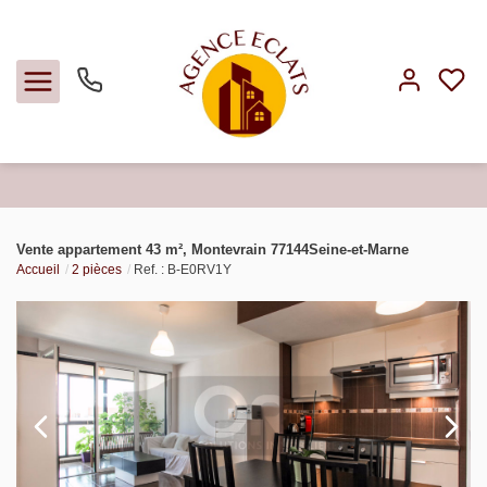
Acheter
Vente appartement 43 m², Montevrain 77144Seine-et-Marne
Accueil
2 pièces
Ref. : B-E0RV1Y
Louer
Faire gérer
Estimer
Notre agence