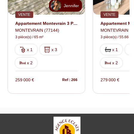
Jennifer
VENTE
VENTE
Appartement Montevrain 3 Pièce(s) 65 M2
MONTEVRAIN (77144)
MONTEVRAIN (7
3 pièce(s) / 65 m²
3 pièce(s) / 55.66 m²
x 1
x 3
x 1
x 2
x 2
259 000 €
279 000 €
Ref : 266