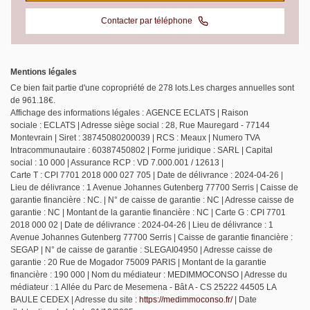
Contacter par téléphone
Mentions légales
Ce bien fait partie d'une copropriété de 278 lots.Les charges annuelles sont
de 961.18€.
Affichage des informations légales : AGENCE ECLATS | Raison
sociale : ECLATS | Adresse siège social : 28, Rue Mauregard - 77144
Montevrain | Siret : 38745080200039 | RCS : Meaux | Numero TVA
Intracommunautaire : 60387450802 | Forme juridique : SARL | Capital
social : 10 000 | Assurance RCP : VD 7.000.001 / 12613 |
Carte T : CPI 7701 2018 000 027 705 | Date de délivrance : 2024-04-26 |
Lieu de délivrance : 1 Avenue Johannes Gutenberg 77700 Serris | Caisse de
garantie financière : NC. | N° de caisse de garantie : NC | Adresse caisse de
garantie : NC | Montant de la garantie financière : NC | Carte G : CPI 7701
2018 000 02 | Date de délivrance : 2024-04-26 | Lieu de délivrance : 1
Avenue Johannes Gutenberg 77700 Serris | Caisse de garantie financière :
SEGAP | N° de caisse de garantie : SLEGAI04950 | Adresse caisse de
garantie : 20 Rue de Mogador 75009 PARIS | Montant de la garantie
financière : 190 000 | Nom du médiateur : MEDIMMOCONSO | Adresse du
médiateur : 1 Allée du Parc de Mesemena - Bât A - CS 25222 44505 LA
BAULE CEDEX | Adresse du site :
https://medimmoconso.fr/
| Date