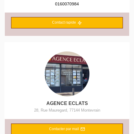
0160070984
Contact rapide
AGENCE ECLATS
28, Rue Mauregard
,
77144
Montevrain
Contacter par mail