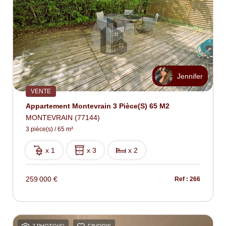
Jennifer
VENTE
Appartement Montevrain 3 Pièce(s) 65 M2
MONTEVRAIN (77144)
3 pièce(s) / 65 m²
x 1
x 3
x 2
259 000 €
Ref : 266