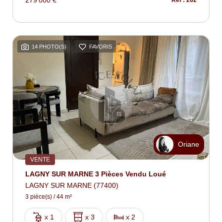
279 000 €
Ref : 262
14 PHOTO(S)
FAVORIS
Oriane
VENTE
LAGNY SUR MARNE 3 Pièces Vendu Loué
LAGNY SUR MARNE (77400)
3 pièce(s) / 44 m²
x 1
x 3
x 2