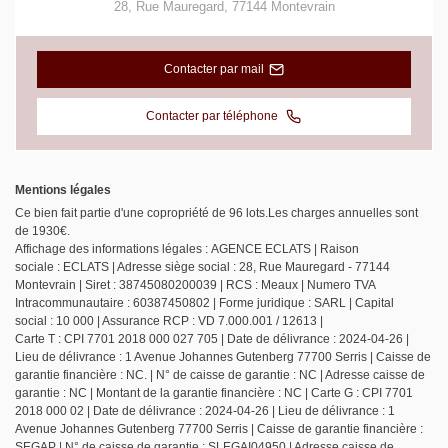
28, Rue Mauregard
,
77144
Montevrain
Contacter par mail
Contacter par téléphone
Mentions légales
Ce bien fait partie d'une copropriété de 96 lots.Les charges annuelles sont
de 1930€.
Affichage des informations légales : AGENCE ECLATS | Raison
sociale : ECLATS | Adresse siège social : 28, Rue Mauregard - 77144
Montevrain | Siret : 38745080200039 | RCS : Meaux | Numero TVA
Intracommunautaire : 60387450802 | Forme juridique : SARL | Capital
social : 10 000 | Assurance RCP : VD 7.000.001 / 12613 |
Carte T : CPI 7701 2018 000 027 705 | Date de délivrance : 2024-04-26 |
Lieu de délivrance : 1 Avenue Johannes Gutenberg 77700 Serris | Caisse de
garantie financière : NC. | N° de caisse de garantie : NC | Adresse caisse de
garantie : NC | Montant de la garantie financière : NC | Carte G : CPI 7701
2018 000 02 | Date de délivrance : 2024-04-26 | Lieu de délivrance : 1
Avenue Johannes Gutenberg 77700 Serris | Caisse de garantie financière :
SEGAP | N° de caisse de garantie : SLEGAI04950 | Adresse caisse de