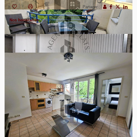
Partager :
Nos honoraires
Situé au 3ème et dernier étage avec ascenseur, découvrez
cet appartement de 2 pièces idéalement placé à
Montévrain.
L'appartement bénéficie d'une remise en beauté récente
(peintures fraîches et parquet neuf dans la chambre), vous
offrant un intérieur propre et lumineux dès l'entrée.
Il se compose :
D'une pièce de vie conviviale avec cuisine ouverte
aménagée, ouvrant sur un balcon ;
D'une chambre confortable salle de bains et de WC
indépendants.
Les atouts majeurs :
Le calme : Aucun voisin au-dessus de votre tête.