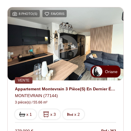
8 PHOTO(S)
FAVORIS
Oriane
VENTE
Appartement Montevrain 3 Pièce(s) En Dernier Étage.
MONTEVRAIN (77144)
3 pièce(s) / 55.66 m²
x 1
x 3
x 2