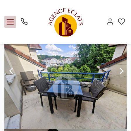
Vente appartement 40 m², Montevrain 77144Seine-et-Marne
Accueil
2 pièces
Ref. : 186
Acheter
Louer
Faire gérer
Estimer
Notre agence