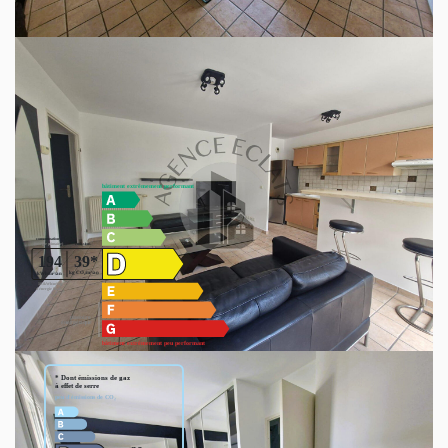
Le stationnement : Un box fermé en sous-sol complète ce
bien.
La localisation : Bus au pied de la résidence pour rejoindre
le RER A ou la gare TGV de Chessy/Disneyland en
quelques minutes. Proximité immédiate du Parc des
Frênes pour vos sorties nature.
Diagnostics énergétiques