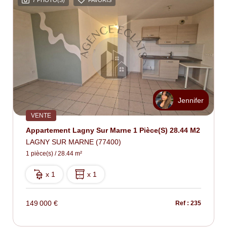
7 PHOTO(S)
FAVORIS
Jennifer
VENTE
Appartement Lagny Sur Marne 1 Pièce(s) 28.44 M2
LAGNY SUR MARNE (77400)
1 pièce(s) / 28.44 m²
x 1
x 1
149 000 €
Ref : 235