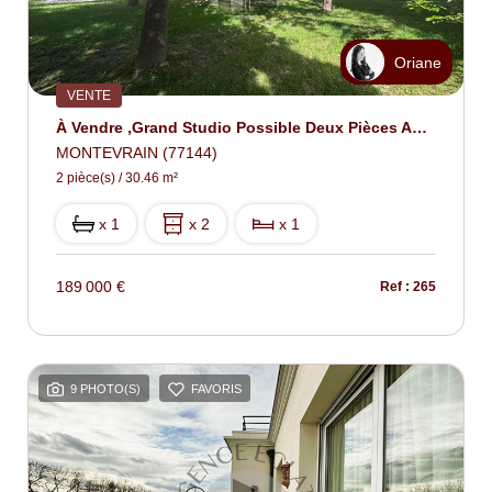
Oriane
VENTE
À Vendre ,Grand Studio Possible Deux Pièces Au Coeur De Val D'Europe Avec Parking En Sous-Sol
MONTEVRAIN (77144)
2 pièce(s) / 30.46 m²
x 1
x 2
x 1
189 000 €
Ref : 265
9 PHOTO(S)
FAVORIS