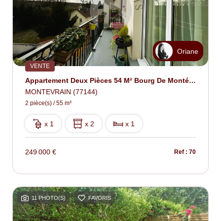
Oriane
VENTE
Appartement Deux Pièces 54 M² Bourg De Montévrain
MONTEVRAIN (77144)
2 pièce(s) / 55 m²
x 1
x 2
x 1
249 000 €
Ref : 70
11 PHOTO(S)
FAVORIS