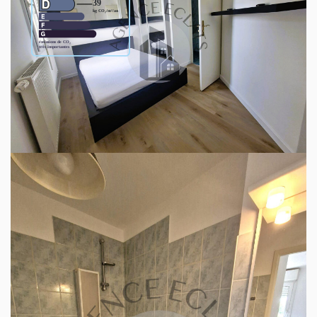
Montant estimé des dépenses annuelles d'énergie pour un
usage standard entre 890€ et 1210€. indexées aux années
2021,2022 et 2023 (abonnement compris).
Ce bien est soumis à un diagnostic ERP (État
des Risques et Pollutions). Pour en savoir plus,
rendez-vous sur
https://www.georisques.gouv.fr/
Découvrez votre futur quartier
Avec votre expert AGENCE ECLATS