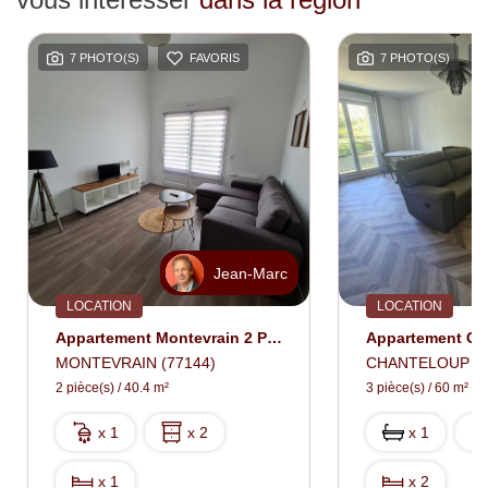
7 PHOTO(S)
FAVORIS
7 PHOTO(S)
Jean-Marc
LOCATION
LOCATION
Appartement Montevrain 2 Pièce(s) 40.42 M2
MONTEVRAIN (77144)
CHANTELOUP EN 
2 pièce(s) / 40.4 m²
3 pièce(s) / 60 m²
x 1
x 2
x 1
x 1
x 2