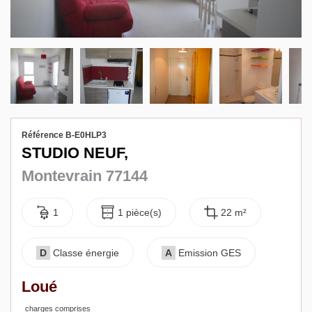
Biens vendus
Contact
Référence B-E0HLP3
STUDIO NEUF,
Montevrain 77144
1
1 pièce(s)
22 m²
D
Classe énergie
A
Emission GES
Loué
charges comprises