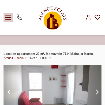
Acheter
Location appartement 22 m², Montevrain 77144Seine-et-Marne
Accueil
Studio T1
Ref. : B-E0HLP3
Louer
Faire gérer
Estimer
Notre agence