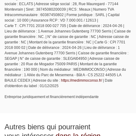
sociale : ECLATS | Adresse siège social : 28, Rue Mauregard - 77144
Montevrain | Siret : 38745080200039 | RCS : Meaux | Numero TVA
Intracommunautaire : 60387450802 | Forme juridique : SARL | Capital
social : 10 000 | Assurance RCP : VD 7.000.001 / 12613 |
Carte T : CPI 7701 2018 000 027 705 | Date de délivrance : 2024-04-26 |
Lieu de délivrance : 1 Avenue Johannes Gutenberg 77700 Serris | Caisse de
garantie financière : NC. | N° de caisse de garantie : NC | Adresse caisse de
garantie : NC | Montant de la garantie financière : NC | Carte G : CPI 7701
2018 000 02 | Date de délivrance : 2024-04-26 | Lieu de délivrance : 1
Avenue Johannes Gutenberg 77700 Serris | Caisse de garantie financière :
SEGAP | N° de caisse de garantie : SLEGAI04950 | Adresse caisse de
garantie : 20 Rue de Mogador 75009 PARIS | Montant de la garantie
financière : 190 000 | Nom du médiateur : MEDIMMOCONSO | Adresse du
médiateur : 1 Allée du Parc de Mesemena - Bât A - CS 25222 44505 LA
BAULE CEDEX | Adresse du site :
https://medimmoconso.fr/
| Date
d'obtention du label : 01/12/2025
Entreprise juridiquement et financièrement indépendante
Autres biens qui pourraient
vous intéresser
dans la région