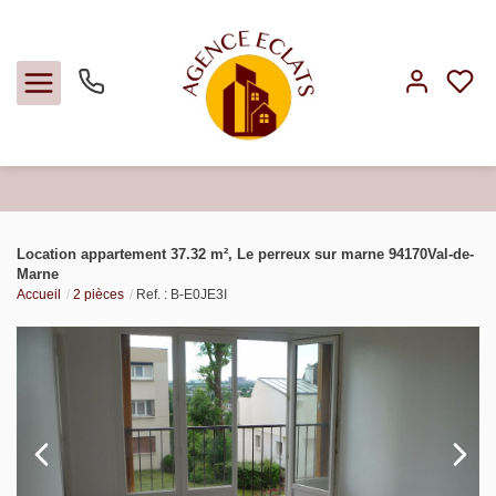
Acheter
Location appartement 37.32 m², Le perreux sur marne 94170Val-de-
Marne
Louer
Accueil
2 pièces
Ref. : B-E0JE3I
Faire gérer
Estimer
Notre agence