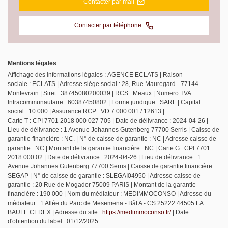
Contacter par mail
Contacter par téléphone
Mentions légales
Affichage des informations légales : AGENCE ECLATS | Raison
sociale : ECLATS | Adresse siège social : 28, Rue Mauregard - 77144
Montevrain | Siret : 38745080200039 | RCS : Meaux | Numero TVA
Intracommunautaire : 60387450802 | Forme juridique : SARL | Capital
social : 10 000 | Assurance RCP : VD 7.000.001 / 12613 |
Carte T : CPI 7701 2018 000 027 705 | Date de délivrance : 2024-04-26 |
Lieu de délivrance : 1 Avenue Johannes Gutenberg 77700 Serris | Caisse de
garantie financière : NC. | N° de caisse de garantie : NC | Adresse caisse de
garantie : NC | Montant de la garantie financière : NC | Carte G : CPI 7701
2018 000 02 | Date de délivrance : 2024-04-26 | Lieu de délivrance : 1
Avenue Johannes Gutenberg 77700 Serris | Caisse de garantie financière :
SEGAP | N° de caisse de garantie : SLEGAI04950 | Adresse caisse de
garantie : 20 Rue de Mogador 75009 PARIS | Montant de la garantie
financière : 190 000 | Nom du médiateur : MEDIMMOCONSO | Adresse du
médiateur : 1 Allée du Parc de Mesemena - Bât A - CS 25222 44505 LA
BAULE CEDEX | Adresse du site :
https://medimmoconso.fr/
| Date
d'obtention du label : 01/12/2025