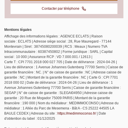
Contacter par téléphone
Mentions légales
Affichage des informations légales : AGENCE ECLATS | Raison
sociale : ECLATS | Adresse siège social : 28, Rue Mauregard - 77144
Montevrain | Siret : 38745080200039 | RCS : Meaux | Numero TVA
Intracommunautaire : 60387450802 | Forme juridique : SARL | Capital
social : 10 000 | Assurance RCP : VD 7.000.001 / 12613 |
Carte T : CPI 7701 2018 000 027 705 | Date de délivrance : 2024-04-26 |
Lieu de délivrance : 1 Avenue Johannes Gutenberg 77700 Serris | Caisse de
garantie financière : NC. | N° de caisse de garantie : NC | Adresse caisse de
garantie : NC | Montant de la garantie financière : NC | Carte G : CPI 7701
2018 000 02 | Date de délivrance : 2024-04-26 | Lieu de délivrance : 1
Avenue Johannes Gutenberg 77700 Serris | Caisse de garantie financière :
SEGAP | N° de caisse de garantie : SLEGAI04950 | Adresse caisse de
garantie : 20 Rue de Mogador 75009 PARIS | Montant de la garantie
financière : 190 000 | Nom du médiateur : MEDIMMOCONSO | Adresse du
médiateur : 1 Allée du Parc de Mesemena - Bât A - CS 25222 44505 LA
BAULE CEDEX | Adresse du site :
https://medimmoconso.fr/
| Date
d'obtention du label : 01/12/2025