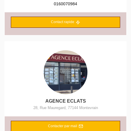
0160070984
Contact rapide
AGENCE ECLATS
28, Rue Mauregard
,
77144
Montevrain
Contacter par mail