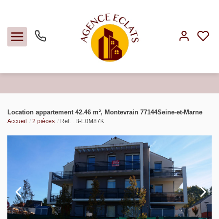
Acheter
Location appartement 42.46 m², Montevrain 77144Seine-et-Marne
Accueil
2 pièces
Ref. : B-E0M87K
Louer
Faire gérer
Estimer
Notre agence