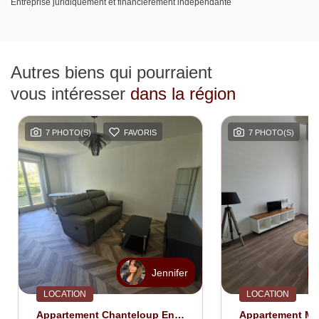
Entreprise juridiquement et financièrement indépendante
Autres biens qui pourraient
vous intéresser
dans la région
7 PHOTO(S)
FAVORIS
7 PHOTO(S)
Jennifer
LOCATION
LOCATION
Appartement Chanteloup En Brie 3 Pièce(s) 57.65 M2