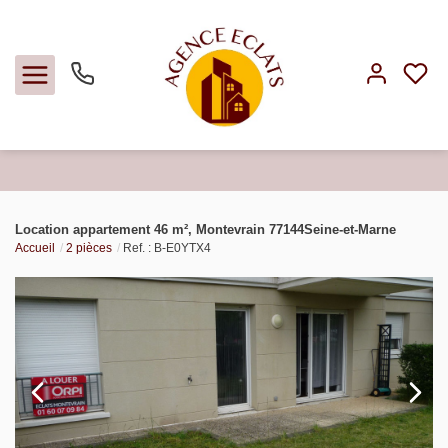
Acheter
Location appartement 46 m², Montevrain 77144Seine-et-Marne
Accueil
2 pièces
Ref. : B-E0YTX4
Louer
Faire gérer
Estimer
Notre agence