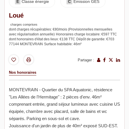
E
Classe énergie
C
Emission GES
Loué
charges comprises
dont charges récupérables: €80/mois (Provisionnelles mensuelles
avec régularisation annuelle)
Honoraires charge locataire: €597 TTC
dont honoraires d'état des lieux: €138 TTC
Dépôt de garantie: €703
77144 MONTEVRAIN
Surface habitable: 46m²
Partager :
Nos honoraires
MONTEVRAIN - Quartier du SPA Aquatonic, résidence
"Les Allées de l'Hermitage" : 2 pièces d'env. 46m²
comprenant entrée, grand séjour lumineux avec cuisine US
équipée, chambre avec placard, salle de bains et wc
séparés. Parking en sous-sol et cave.
Jouissance d'un jardin de plus de 40m² exposé SUD-EST.