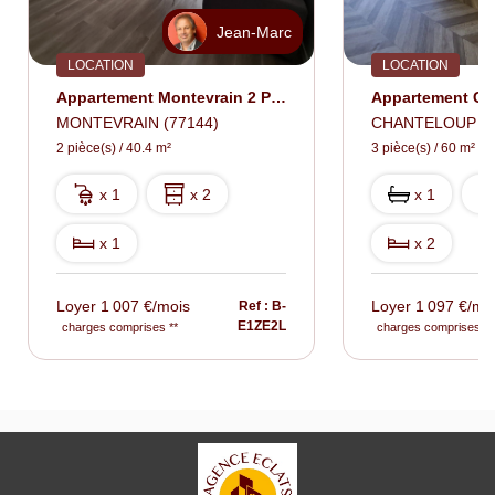
Jean-Marc
LOCATION
LOCATION
Appartement Montevrain 2 Pièce(s) 40.42 M2
MONTEVRAIN (77144)
CHANTELOUP EN 
2 pièce(s) / 40.4 m²
3 pièce(s) / 60 m²
x 1
x 2
x 1
x 1
x 2
Loyer 1 007 €/mois
Loyer 1 097 €/mo
Ref : B-
E1ZE2L
charges comprises **
charges comprises **