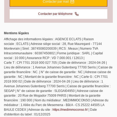
Contacter par mail
Contacter par téléphone
Mentions légales
Affichage des informations légales : AGENCE ECLATS | Raison
sociale : ECLATS | Adresse siège social : 28, Rue Mauregard - 77144
Montevrain | Siret : 38745080200039 | RCS : Meaux | Numero TVA
Intracommunautaire : 60387450802 | Forme juridique : SARL | Capital
social : 10 000 | Assurance RCP : VD 7.000.001 / 12613 |
Carte T : CPI 7701 2018 000 027 705 | Date de délivrance : 2024-04-26 |
Lieu de délivrance : 1 Avenue Johannes Gutenberg 77700 Serris | Caisse de
garantie financière : NC. | N° de caisse de garantie : NC | Adresse caisse de
garantie : NC | Montant de la garantie financière : NC | Carte G : CPI 7701
2018 000 02 | Date de délivrance : 2024-04-26 | Lieu de délivrance : 1
Avenue Johannes Gutenberg 77700 Serris | Caisse de garantie financière :
SEGAP | N° de caisse de garantie : SLEGAI04950 | Adresse caisse de
garantie : 20 Rue de Mogador 75009 PARIS | Montant de la garantie
financière : 190 000 | Nom du médiateur : MEDIMMOCONSO | Adresse du
médiateur : 1 Allée du Parc de Mesemena - Bât A - CS 25222 44505 LA
BAULE CEDEX | Adresse du site :
https://medimmoconso.fr/
| Date
d'obtention du label : 01/12/2025