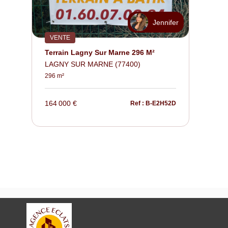
Jennifer
VENTE
Terrain Lagny Sur Marne 296 M²
LAGNY SUR MARNE (77400)
296 m²
164 000 €
Ref : B-E2H52D