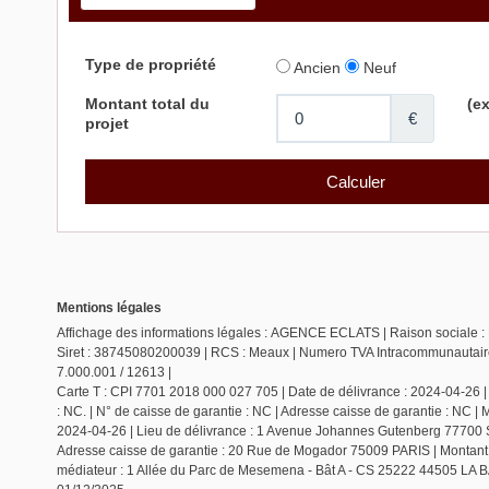
Mentions légales
Affichage des informations légales : AGENCE ECLATS | Raison sociale : 
Siret : 38745080200039 | RCS : Meaux | Numero TVA Intracommunautaire 
7.000.001 / 12613 |
Carte T : CPI 7701 2018 000 027 705 | Date de délivrance : 2024-04-26 |
: NC. | N° de caisse de garantie : NC | Adresse caisse de garantie : NC | 
2024-04-26 | Lieu de délivrance : 1 Avenue Johannes Gutenberg 77700 Se
Adresse caisse de garantie : 20 Rue de Mogador 75009 PARIS | Montant
médiateur : 1 Allée du Parc de Mesemena - Bât A - CS 25222 44505 LA 