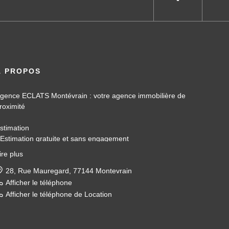
À PROPOS
gence ECLATS Montévrain : votre agence immobilière de
roximité
stimation
 Estimation gratuite et sans engagement
 Basée sur les données du marché local
ire plus
 Accompagnement administratif
ente
28, Rue Mauregard, 77144 Montevrain
 Diffusion de l'annonce sur nos différents supports
Afficher le téléphone
 Organisation de visites
Afficher le téléphone de Location
 Négociation du prix de vente
 Accompagnement jusqu'à la signature chez le notaire
ocation