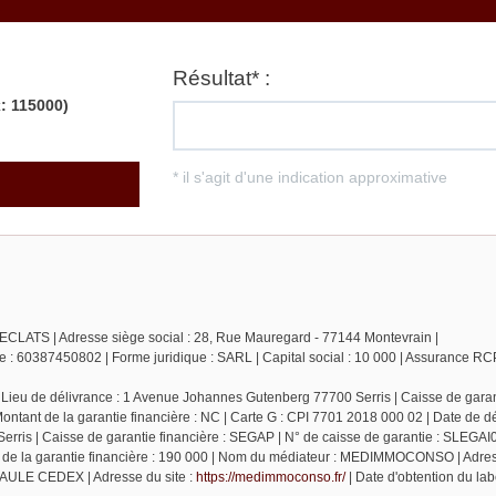
ECLATS | Adresse siège social : 28, Rue Mauregard - 77144 Montevrain |
: 60387450802 | Forme juridique : SARL | Capital social : 10 000 | Assurance RC
 Lieu de délivrance : 1 Avenue Johannes Gutenberg 77700 Serris | Caisse de garan
Montant de la garantie financière : NC | Carte G : CPI 7701 2018 000 02 | Date de dé
rris | Caisse de garantie financière : SEGAP | N° de caisse de garantie : SLEGAI
 de la garantie financière : 190 000 | Nom du médiateur : MEDIMMOCONSO | Adre
BAULE CEDEX | Adresse du site :
https://medimmoconso.fr/
| Date d'obtention du labe