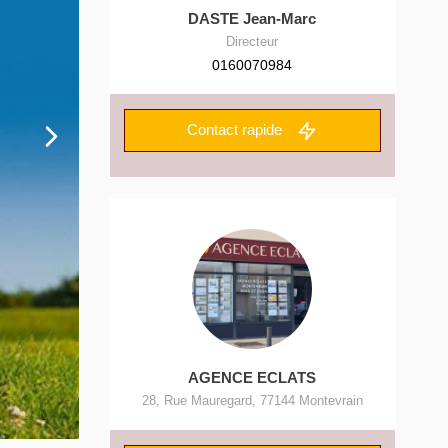
DASTE Jean-Marc
Directeur
0160070984
Contact rapide
AGENCE ECLATS
28, Rue Mauregard
,
77144
Montevrain