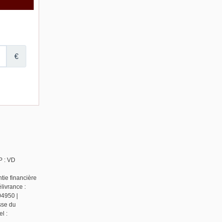
P : VD
tie financière
livrance :
04950 |
sse du
l :