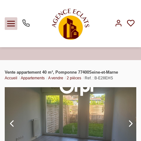
Acheter
Vente appartement 40 m², Pomponne 77400Seine-et-Marne
Accueil
Appartements
A vendre
2 pièces
Ref. : B-E28EHS
Louer
Faire gérer
Estimer
Notre agence