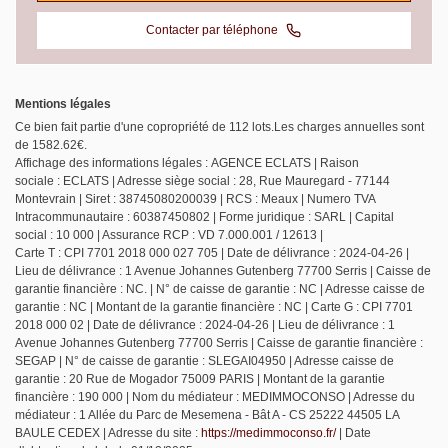
Contacter par téléphone
Mentions légales
Ce bien fait partie d'une copropriété de 112 lots.Les charges annuelles sont
de 1582.62€.
Affichage des informations légales : AGENCE ECLATS | Raison
sociale : ECLATS | Adresse siège social : 28, Rue Mauregard - 77144
Montevrain | Siret : 38745080200039 | RCS : Meaux | Numero TVA
Intracommunautaire : 60387450802 | Forme juridique : SARL | Capital
social : 10 000 | Assurance RCP : VD 7.000.001 / 12613 |
Carte T : CPI 7701 2018 000 027 705 | Date de délivrance : 2024-04-26 |
Lieu de délivrance : 1 Avenue Johannes Gutenberg 77700 Serris | Caisse de
garantie financière : NC. | N° de caisse de garantie : NC | Adresse caisse de
garantie : NC | Montant de la garantie financière : NC | Carte G : CPI 7701
2018 000 02 | Date de délivrance : 2024-04-26 | Lieu de délivrance : 1
Avenue Johannes Gutenberg 77700 Serris | Caisse de garantie financière :
SEGAP | N° de caisse de garantie : SLEGAI04950 | Adresse caisse de
garantie : 20 Rue de Mogador 75009 PARIS | Montant de la garantie
financière : 190 000 | Nom du médiateur : MEDIMMOCONSO | Adresse du
médiateur : 1 Allée du Parc de Mesemena - Bât A - CS 25222 44505 LA
BAULE CEDEX | Adresse du site :
https://medimmoconso.fr/
| Date