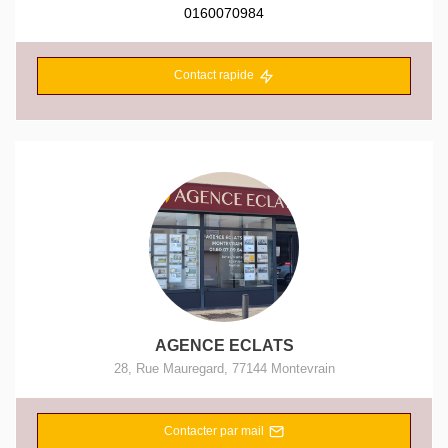
0160070984
Contact rapide
AGENCE ECLATS
28, Rue Mauregard
,
77144
Montevrain
Contacter par mail