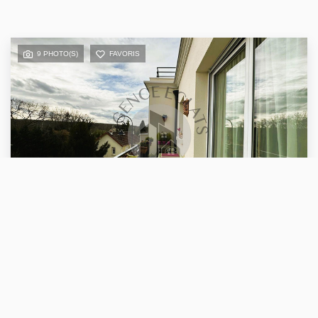
9 PHOTO(S)
FAVORIS
Oriane
VENTE
Appartement Deux Pièces 54 M² Bourg De Montévrain
MONTEVRAIN (77144)
2 pièce(s) / 55 m²
x 1
x 2
x 1