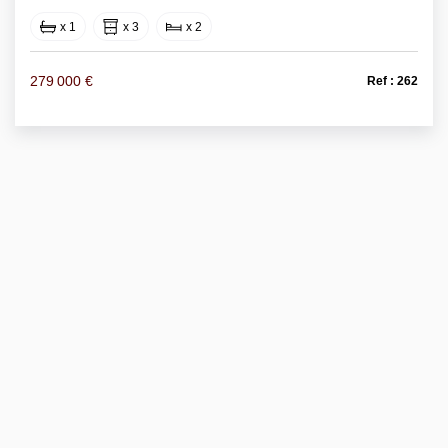
x 1
x 3
x 2
279 000 €
Ref : 262