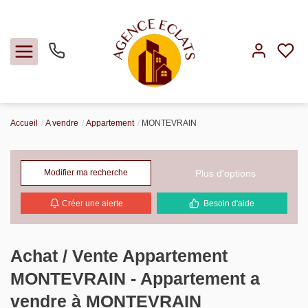
Accueil
A vendre
Appartement
MONTEVRAIN
Acheter
Louer
Plus d'options
Modifier ma recherche
Créer une alerte
Besoin d'aide
Faire gérer
Estimer
Achat / Vente Appartement
MONTEVRAIN - Appartement a
Notre agence
vendre à MONTEVRAIN