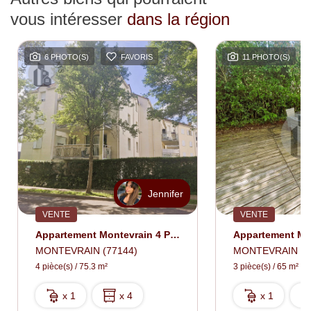
vous intéresser
dans la région
6 PHOTO(S)
FAVORIS
11 PHOTO(S)
Jennifer
VENTE
VENTE
Appartement Montevrain 4 Pièce(s) 75 M2
MONTEVRAIN (77144)
MONTEVRAIN (7
4 pièce(s) / 75.3 m²
3 pièce(s) / 65 m²
x 1
x 4
x 1