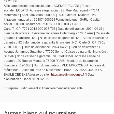
de 2160€.
Affichage des informations légales : AGENCE ECLATS | Raison
sociale : ECLATS | Adresse siège social : 28, Rue Mauregard - 77144
Montevrain | Siret : 38745080200039 | RCS : Meaux | Numero TVA
Intracommunautaire : 60387450802 | Forme juridique : SARL | Capital
social : 10 000 | Assurance RCP : VD 7.000.001 / 12613 |
Carte T : CPI 7701 2018 000 027 705 | Date de délivrance : 2024-04-26 |
Lieu de délivrance : 1 Avenue Johannes Gutenberg 77700 Serris | Caisse de
garantie financière : NC. | N° de caisse de garantie : NC | Adresse caisse de
garantie : NC | Montant de la garantie financière : NC | Carte G : CPI 7701
2018 000 02 | Date de délivrance : 2024-04-26 | Lieu de délivrance : 1
Avenue Johannes Gutenberg 77700 Serris | Caisse de garantie financière :
SEGAP | N° de caisse de garantie : SLEGAI04950 | Adresse caisse de
garantie : 20 Rue de Mogador 75009 PARIS | Montant de la garantie
financière : 190 000 | Nom du médiateur : MEDIMMOCONSO | Adresse du
médiateur : 1 Allée du Parc de Mesemena - Bât A - CS 25222 44505 LA
BAULE CEDEX | Adresse du site :
https://medimmoconso.fr/
| Date
d'obtention du label : 01/12/2025
Entreprise juridiquement et financièrement indépendante
Autres biens qui pourraient