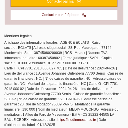
Contacter par mail
Contacter par téléphone
Mentions légales
Affichage des informations légales : AGENCE ECLATS | Raison
sociale : ECLATS | Adresse siège social : 28, Rue Mauregard - 77144
Montevrain | Siret : 38745080200039 | RCS : Meaux | Numero TVA
Intracommunautaire : 60387450802 | Forme juridique : SARL | Capital
social : 10 000 | Assurance RCP : VD 7.000.001 / 12613 |
Carte T : CPI 7701 2018 000 027 705 | Date de délivrance : 2024-04-26 |
Lieu de délivrance : 1 Avenue Johannes Gutenberg 77700 Serris | Caisse de
garantie financière : NC. | N° de caisse de garantie : NC | Adresse caisse de
garantie : NC | Montant de la garantie financière : NC | Carte G : CPI 7701
2018 000 02 | Date de délivrance : 2024-04-26 | Lieu de délivrance : 1
Avenue Johannes Gutenberg 77700 Serris | Caisse de garantie financière :
SEGAP | N° de caisse de garantie : SLEGAI04950 | Adresse caisse de
garantie : 20 Rue de Mogador 75009 PARIS | Montant de la garantie
financière : 190 000 | Nom du médiateur : MEDIMMOCONSO | Adresse du
médiateur : 1 Allée du Parc de Mesemena - Bât A - CS 25222 44505 LA
BAULE CEDEX | Adresse du site :
https://medimmoconso.fr/
| Date
d'obtention du label : 01/12/2025