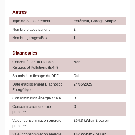
Autres
Type de Stationnement
Extérieur, Garage Simple
Nombre places parking
2
Nombre garages/Box
1
Diagnostics
Concerné par un Etat des
Non
Risques et Pollutions (ERP)
Soumis à l'affichage du DPE
Oui
Date établissement Diagnostic
24/05/2025
Energétique
Consommation énergie finale
D
Consommation énergie
D
primaire
Valeur consommation énergie
204.3 kWh/m2 par an
primaire
Valeur consommation énergie
107 kWh/m2 par an