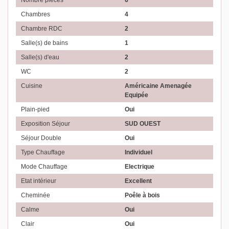
Nombre pièces
6
Chambres
4
Chambre RDC
2
Salle(s) de bains
1
Salle(s) d'eau
2
WC
2
Cuisine
Américaine Amenagée
Equipée
Plain-pied
Oui
Exposition Séjour
SUD OUEST
Séjour Double
Oui
Type Chauffage
Individuel
Mode Chauffage
Electrique
Etat intérieur
Excellent
Cheminée
Poêle à bois
Calme
Oui
Clair
Oui