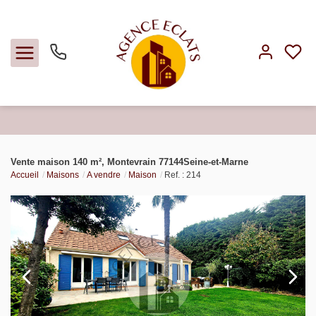
Acheter
Vente maison 140 m², Montevrain 77144Seine-et-Marne
Accueil
Maisons
A vendre
Maison
Ref. : 214
Louer
Faire gérer
Estimer
Notre agence