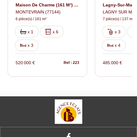
Maison De Charme (161 M²) À MONTEVRAIN
MONTEVRAIN (77144)
LAGNY SUR MAR
6 pièce(s) / 161 m²
7 pièce(s) / 137 m²
x 1
x 6
x 3
x 3
x 4
520 000 €
485 000 €
Ref : 223