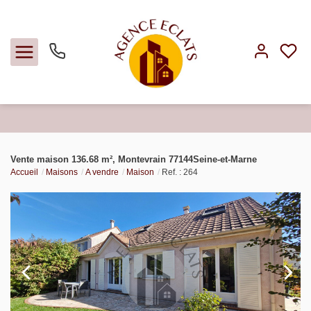
Acheter
Vente maison 136.68 m², Montevrain 77144Seine-et-Marne
Accueil
Maisons
A vendre
Maison
Ref. : 264
Louer
Faire gérer
Estimer
Notre agence