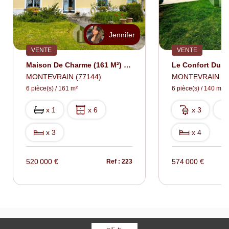
Jennifer
VENTE
VENTE
Maison De Charme (161 M²) À MONTEVRAIN
MONTEVRAIN (77144)
MONTEVRAIN (7
6 pièce(s) / 161 m²
6 pièce(s) / 140 m²
x 1
x 6
x 3
x 3
x 4
520 000 €
574 000 €
Ref : 223