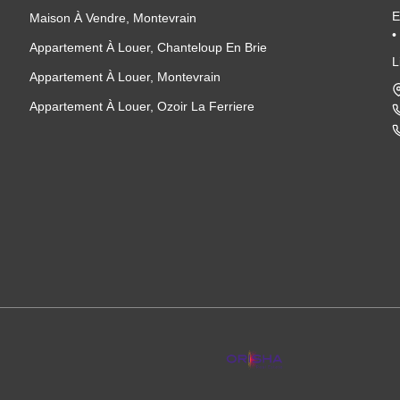
E
Maison À Vendre, Montevrain
•
Appartement À Louer, Chanteloup En Brie
•
L
•
Appartement À Louer, Montevrain
V
Appartement À Louer, Ozoir La Ferriere
•
•
•
•
L
•
•
•
•
G
•
•
•
•
P
•