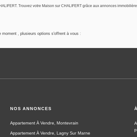
re CHALIFERT. Trouvez votre Maison sur CHALIFERT grâce aux annonces immobili
 moment , plusieurs options s'offrent à vous :
NOS ANNONCES
Appartement À Vendre, Montevrain
A
p
Appartement À Vendre, Lagny Sur Marne