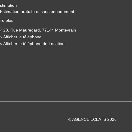
stimation
 Estimation gratuite et sans engagement
 Basée sur les données du marché local
ire plus
 Accompagnement administratif
ente
28, Rue Mauregard, 77144 Montevrain
 Diffusion de l'annonce sur nos différents supports
Afficher le téléphone
 Organisation de visites
Afficher le téléphone de Location
 Négociation du prix de vente
 Accompagnement jusqu'à la signature chez le notaire
ocation
 Sélection de locataires solvables et sérieux
 Rédaction du bail de location
 Accompagnement administratif
 Suivi du locataire et du bien immobilier
estion
 Gestion en toute transparence et efficacité
 Location, entretien et travaux
 Accompagnement administratif
 Garantie loyers impayés
© AGENCE ECLATS 2026
ourquoi nous choisir ?
 Agence immobilière à taille humaine