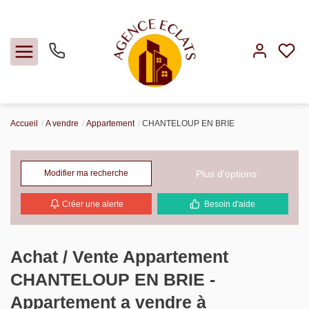
Accueil
A vendre
Appartement
CHANTELOUP EN BRIE
Acheter
Louer
Plus d'options
Modifier ma recherche
Créer une alerte
Besoin d'aide
Faire gérer
Estimer
Achat / Vente Appartement
CHANTELOUP EN BRIE -
Notre agence
Appartement a vendre à