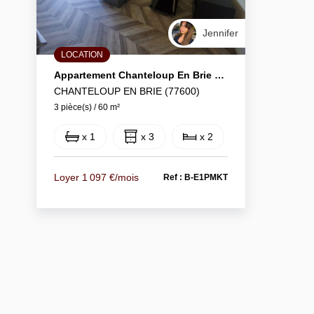
Jennifer
LOCATION
Appartement Chanteloup En Brie 3 Pièce(s) 57.65 M2
CHANTELOUP EN BRIE (77600)
3 pièce(s) / 60 m²
x 1
x 3
x 2
Loyer 1 097 €/mois
Ref : B-E1PMKT