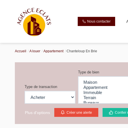
Nous contacter
Accueil
A louer
Appartement
Chanteloup En Brie
Type de bien
Type de transaction
Plus d'options
Créer une alerte
Confier 