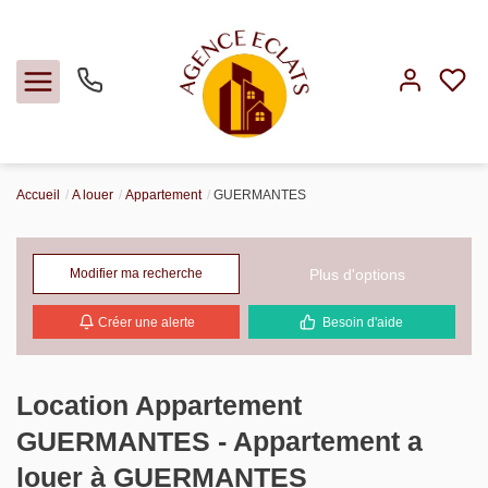
Accueil
A louer
Appartement
GUERMANTES
Acheter
Louer
Plus d'options
Modifier ma recherche
Créer une alerte
Besoin d'aide
Faire gérer
Estimer
Location Appartement
GUERMANTES - Appartement a
Notre agence
louer à GUERMANTES