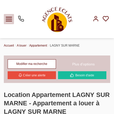
Accueil
A louer
Appartement
LAGNY SUR MARNE
Acheter
Louer
Plus d'options
Modifier ma recherche
Créer une alerte
Besoin d'aide
Faire gérer
Estimer
Location Appartement LAGNY SUR
MARNE - Appartement a louer à
Notre agence
LAGNY SUR MARNE