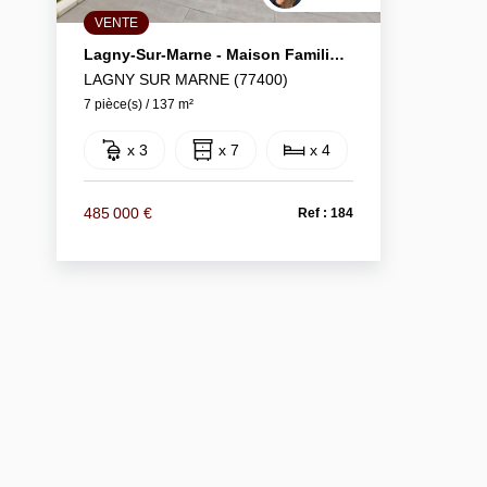
VENTE
Lagny-Sur-Marne - Maison Familiale Rénovée Avec Prestations De Qualité !
LAGNY SUR MARNE (77400)
7 pièce(s) / 137 m²
x 3
x 7
x 4
485 000 €
Ref : 184