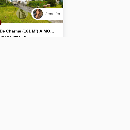
Jennifer
Maison De Charme (161 M²) À MONTEVRAIN
RAIN (77144)
 / 161 m²
1
x 6
x 3
 €
Ref : 223