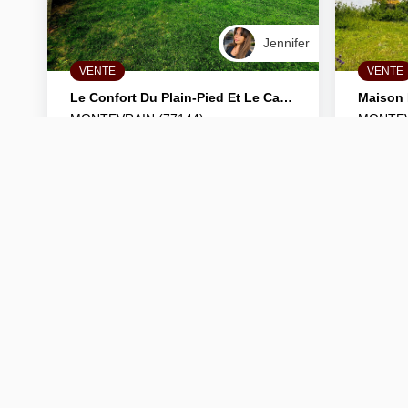
Jennifer
VENTE
VENTE
Le Confort Du Plain-Pied Et Le Calme Absolu À Montévrain
MONTEVRAIN (77144)
MONTEV
6 pièce(s) / 140 m²
6 pièce(s)
x 3
x 6
x 4
x 
574 000 €
520 000
Ref : 214